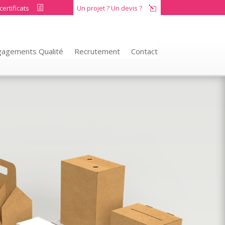
certificats
Un projet ? Un devis ?
h
l
gagements Qualité
Recrutement
Contact