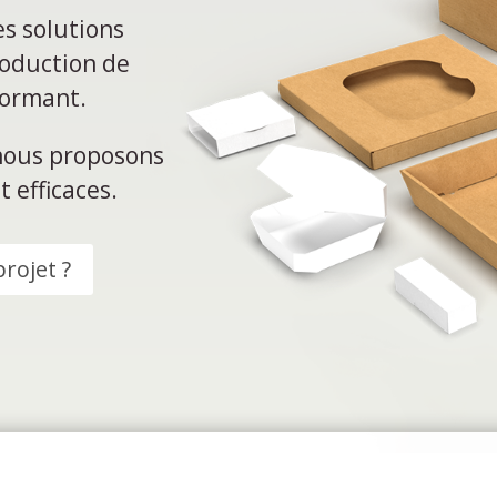
es solutions
roduction de
rformant.
nous proposons
t efficaces.
rojet ?